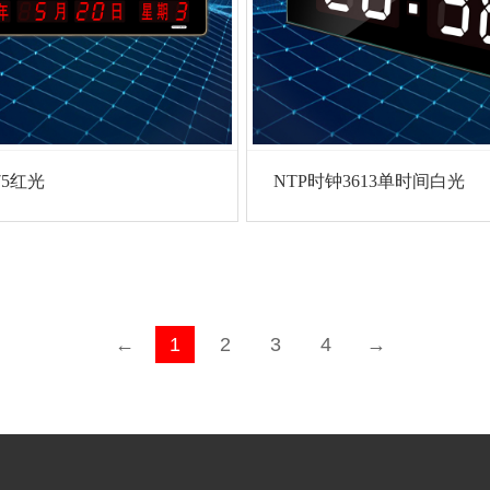
75红光
NTP时钟3613单时间白光
←
1
2
3
4
→